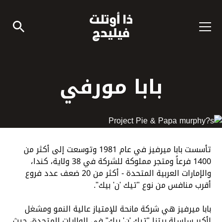
بابا مورفي
تأسست بابا ميرفيز في عام 1981 وتوسعت إلى أكثر من
1400 فرعاً ومتجر مملوكة للشركة في 38 ولاية، كندا،
والإمارات العربية المتحدة - أكثر من 20 ضعف عدد فروع
أقرب منافس من نوع "تيك 'ن' بيك".
بابا ميرفيز هي شركة مانحة للإمتياز عالية النمو ومشغل
لأكبر سلسلة بيتزا "تيك 'ن' بيك" في الولايات المتحدة، حيث