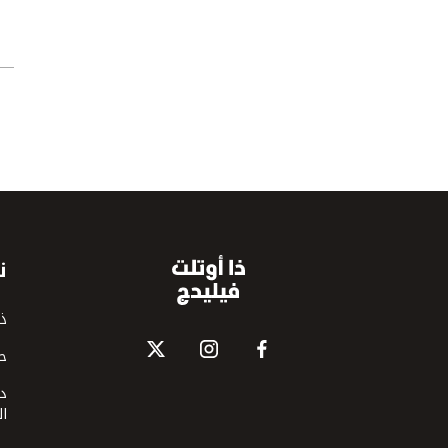
ن
ذا
ح
دب
ال