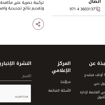
اتصال
تركيبة حصرية على مكافحة ش
وتقديم نتائج تجديدية واضحة
971 4 3603137
بذة عن
المركز
النشرة الإخباري
الإعلامي
 أوتلت فيليدج
الاسم
مدوِّنتنا
ول دبي
الأسئلة الشائعة
ي القابضة لإدارة
أصول